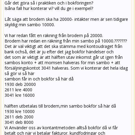
Går det göra så i praktiken och i bokföringen?
Isåna fall hur konterar vi? vill du ge i exempel?
Låt säga att brodern ska ha 20000- intäkter men är sen tidigare
skyldig min sambo 10000.
Vi har redan fått en räkning från brodern på 20000.
Brodern har redan en räkning från min sambo på 10000.???????
Det är väl viktigt att det ska stämma med kontoudraget från
bank ochså, det är ju efter det jag bokför händelser och
det som är viktigt är att hälften utav inkomst går ut igen från
sambos konto + att momsen halveras för min sambo + att
försäljningskontot 3041 halveras. Som vi konterar det hela idag
så gör vi så här
sambon får in och bokför så här då
1930 deb 20000
2611 kre 4000
3041 kre 16000
hälften utbetalas till brodern,min sambo bokför så här då
1930 kre 10000
2611 deb 2000
3041 deb 8000
Vi Använder oss av kontantmetoden alltså bokför då vi får
betalt och när vi betalar fakturor. kundfodringar och