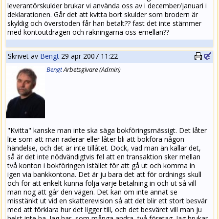
leverantörskulder brukar vi använda oss av i december/januari i
deklarationen. Går det att kvitta bort skulder som brodern är
skyldig och överstoden får han betalt?? fast det inte stämmer
med kontoutdragen och räkningarna oss emellan??
Skrivet av
Bengt
29 apr 2007 11:22
Bengt
Arbets
givare
(Admin)
"Kvitta" kanske man inte ska säga bokföringsmässigt. Det låter
lite som att man raderar eller låter bli att bokföra någon
händelse, och det är inte tillåtet. Dock, vad man än kallar det,
så är det inte nödvändigtvis fel att en transaktion sker mellan
två konton i bokföringen istället för att gå ut och komma in
igen via bankkontona. Det är ju bara det att för ordnings skull
och för att enkelt kunna följa varje betalning in och ut så vill
man nog att går den vägen. Det kan om inte annat se
misstänkt ut vid en skatterevision så att det blir ett stort besvär
med att förklara hur det ligger till, och det besväret vill man ju
helst inte ha. Jag har, som många andra, två företag. Jag brukar