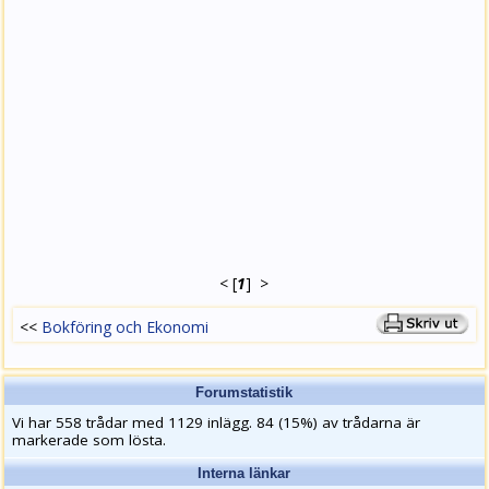
<
[
1
]
>
<<
Bokföring och Ekonomi
Forumstatistik
Vi har 558 trådar med 1129 inlägg. 84 (15%) av trådarna är
markerade som lösta.
Interna länkar