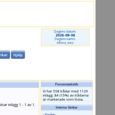
Dagens datum:
2026-08-06
Dagens namn:
Alfons, Inez
nkar
Hjälp
Forumstatistik
Vi har 558 trådar med 1129
inlägg. 84 (15%) av trådarna
är markerade som lösta.
Visar inlägg 1 - 1 av 1.
Interna länkar
-
Regler