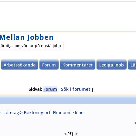
 Mellan Jobben
för dig som väntar på nästa jobb
Arbetssökande
Forum
Kommentarer
Lediga jobb
Lä
Sidval:
Forum
Sök i forumet
|
|
et företag
>
Bokföring och Ekonomi
>
löner
<
[
1
]
>