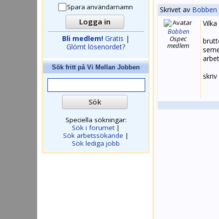
Spara användarnamn
Skrivet av
Bobben
Vilka
Bobben
Bli medlem!
Gratis
|
Ospec
brut
medlem
Glömt lösenordet?
seme
arbet
Sök fritt på
Vi Mellan Jobben
skriv
Speciella sökningar:
Sök i forumet
|
Sök arbetssökande
|
Sök lediga jobb