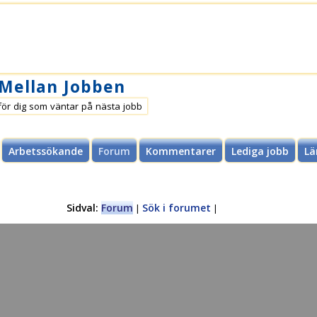
 Mellan Jobben
för dig som väntar på nästa jobb
Arbetssökande
Forum
Kommentarer
Lediga jobb
Lä
Sidval:
Forum
Sök i forumet
|
|