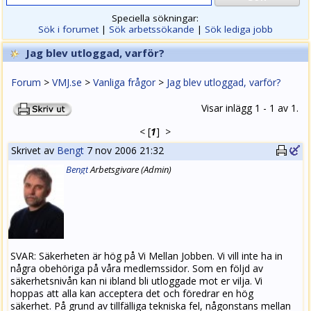
Speciella sökningar:
Sök i forumet
|
Sök arbetssökande
|
Sök lediga jobb
Jag blev utloggad, varför?
Forum
>
VMJ.se
>
Vanliga frågor
>
Jag blev utloggad, varför?
Visar inlägg 1 - 1 av 1.
<
[
1
]
>
Skrivet av
Bengt
7 nov 2006 21:32
Bengt
Arbets
givare
(Admin)
SVAR: Säkerheten är hög på Vi Mellan Jobben. Vi vill inte ha in
några obehöriga på våra medlemssidor. Som en följd av
säkerhetsnivån kan ni ibland bli utloggade mot er vilja. Vi
hoppas att alla kan acceptera det och föredrar en hög
säkerhet. På grund av tillfälliga tekniska fel, någonstans mellan