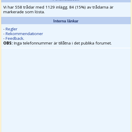
Vi har 558 trådar med 1129 inlägg. 84 (15%) av trådarna är
markerade som lösta.
Interna länkar
-
Regler
-
Rekommendationer
-
Feedback
.
OBS:
Inga telefonnummer är tillåtna i det publika forumet.