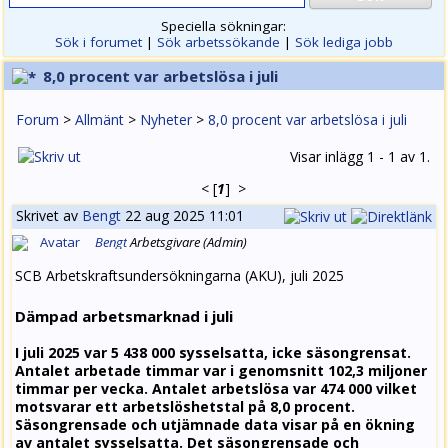
Speciella sökningar:
Sök i forumet
|
Sök arbetssökande
|
Sök lediga jobb
8,0 procent var arbetslösa i juli
Forum
>
Allmänt
>
Nyheter
>
8,0 procent var arbetslösa i juli
Visar inlägg 1 - 1 av 1.
<
[
1
]
>
Skrivet av
Bengt
22 aug 2025 11:01
Bengt
Arbets
givare
(Admin)
SCB Arbetskraftsundersökningarna (AKU), juli 2025
Dämpad arbetsmarknad i juli
I juli 2025 var 5 438 000 sysselsatta, icke säsongrensat.
Antalet arbetade timmar var i genomsnitt 102,3 miljoner
timmar per vecka. Antalet arbetslösa var 474 000 vilket
motsvarar ett arbetslöshetstal på 8,0 procent.
Säsongrensade och utjämnade data visar på en ökning
av antalet sysselsatta. Det säsongrensade och