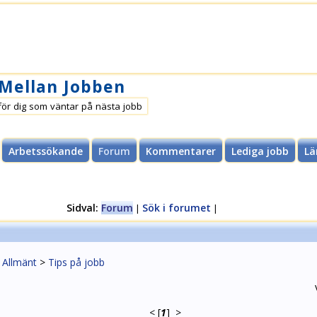
 Mellan Jobben
för dig som väntar på nästa jobb
Arbetssökande
Forum
Kommentarer
Lediga jobb
Lä
Sidval:
Forum
Sök i forumet
|
|
>
Allmänt
>
Tips på jobb
<
[
1
]
>