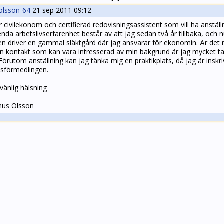
lsson-64
21 sep 2011 09:12
r civilekonom och certifierad redovisningsassistent som vill ha anställn
nda arbetslivserfarenhet består av att jag sedan två år tillbaka, och
iden driver en gammal släktgård där jag ansvarar för ekonomin. Är de
n kontakt som kan vara intresserad av min bakgrund är jag mycket 
 Förutom anställning kan jag tänka mig en praktikplats, då jag är inskr
tsförmedlingen.
vänlig hälsning
us Olsson