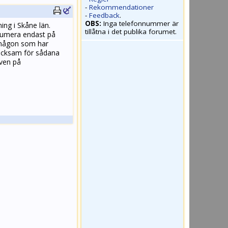
-
Rekommendationer
-
Feedback
.
OBS:
Inga telefonnummer är
ing i Skåne län.
tillåtna i det publika forumet.
 numera endast på
t någon som har
tacksam för sådana
iven på