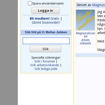
Spara användarnamn
Skrivet av
Magnuso
Jag ä
Min e
Bli medlem!
Gratis
|
frit
Glömt lösenordet?
någo
tips.
Sök fritt på
Vi Mellan Jobben
arbe
Magnusolsson-
64
Arbets
Med 
sökande
Magn
Speciella sökningar:
Sök i forumet
|
Sök arbetssökande
|
Sök lediga jobb