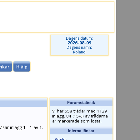
Dagens datum:
2026-08-09
Dagens namn:
Roland
nkar
Hjälp
Forumstatistik
Vi har 558 trådar med 1129
inlägg. 84 (15%) av trådarna
är markerade som lösta.
Visar inlägg 1 - 1 av 1.
Interna länkar
-
Regler