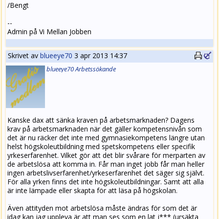
/Bengt
--
Admin på Vi Mellan Jobben
Skrivet av
blueeye70
3 apr 2013 14:37
blueeye70
Arbets
sökande
Kanske dax att sänka kraven på arbetsmarknaden? Dagens
krav på arbetsmarknaden när det gäller kompetensnivån som
det är nu räcker det inte med gymnasiekompetens längre utan
helst högskoleutbildning med spetskompetens eller specifik
yrkeserfarenhet. Vilket gör att det blir svårare för merparten av
de arbetslösa att komma in. Får man inget jobb får man heller
ingen arbetslivserfarenhet/yrkeserfarenhet det säger sig självt.
För alla yrken finns det inte högskoleutbildningar. Samt att alla
är inte lämpade eller skapta för att läsa på högskolan.
Även attityden mot arbetslösa måste ändras för som det är
idag kan jag uppleva är att man ses som en lat j*** (ursäkta