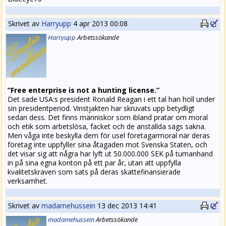
Skrivet av
Harryupp
4 apr 2013 00:08
Harryupp
Arbets
sökande
”Free enterprise is not a hunting license.”
Det sade USA:s president Ronald Reagan i ett tal han höll under
sin presidentperiod. Vinstjakten har skruvats upp betydligt
sedan dess. Det finns människor som ibland pratar om moral
och etik som arbetslösa, facket och de anställda sägs sakna.
Men våga inte beskylla dem för usel företagarmoral när deras
företag inte uppfyller sina åtagaden mot Svenska Staten, och
det visar sig att några har lyft ut 50.000.000 SEK på tumanhand
in på sina egna konton på ett par år, utan att uppfylla
kvalitetskraven som sats på deras skattefinansierade
verksamhet.
Skrivet av
madamehussein
13 dec 2013 14:41
madamehussein
Arbets
sökande