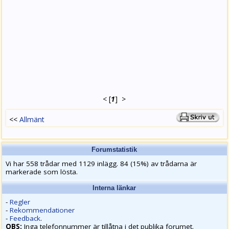
<
[
1
]
>
<<
Allmänt
Forumstatistik
Vi har 558 trådar med 1129 inlägg. 84 (15%) av trådarna är
markerade som lösta.
Interna länkar
-
Regler
-
Rekommendationer
-
Feedback
.
OBS:
Inga telefonnummer är tillåtna i det publika forumet.