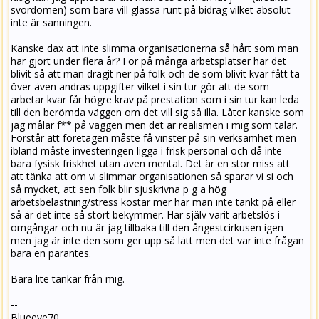
svordomen) som bara vill glassa runt på bidrag vilket absolut
inte är sanningen.
Kanske dax att inte slimma organisationerna så hårt som man
har gjort under flera år? För på många arbetsplatser har det
blivit så att man dragit ner på folk och de som blivit kvar fått ta
över även andras uppgifter vilket i sin tur gör att de som
arbetar kvar får högre krav på prestation som i sin tur kan leda
till den berömda väggen om det vill sig så illa. Låter kanske som
jag målar f** på väggen men det är realismen i mig som talar.
Förstår att företagen måste få vinster på sin verksamhet men
ibland måste investeringen ligga i frisk personal och då inte
bara fysisk friskhet utan även mental. Det är en stor miss att
att tänka att om vi slimmar organisationen så sparar vi si och
så mycket, att sen folk blir sjuskrivna p g a hög
arbetsbelastning/stress kostar mer har man inte tänkt på eller
så är det inte så stort bekymmer. Har själv varit arbetslös i
omgångar och nu är jag tillbaka till den ångestcirkusen igen
men jag är inte den som ger upp så lätt men det var inte frågan
bara en parantes.
Bara lite tankar från mig.
--
Blueeye70