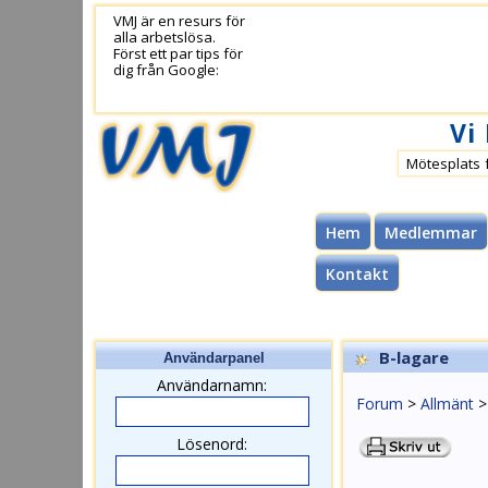
VMJ är en resurs för
alla arbetslösa.
Först ett par tips för
dig från Google:
Vi
Mötesplats 
Hem
Medlemmar
Kontakt
B-lagare
Användarpanel
Användarnamn:
Forum
>
Allmänt
Lösenord: