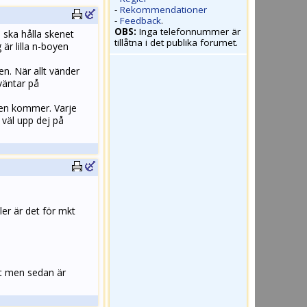
-
Rekommendationer
-
Feedback
.
OBS:
Inga telefonnummer är
 ska hålla skenet
tillåtna i det publika forumet.
r lilla n-boyen
n. När allt vänder
väntar på
agen kommer. Varje
 väl upp dej på
ler är det för mkt
gt men sedan är