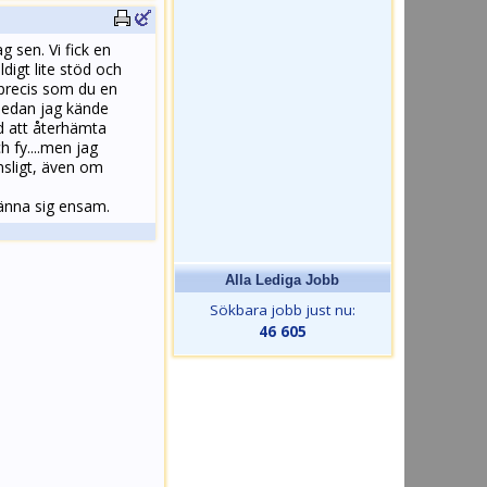
g sen. Vi fick en
digt lite stöd och
e precis som du en
 medan jag kände
id att återhämta
 fy....men jag
nsligt, även om
 känna sig ensam.
Alla Lediga Jobb
Sökbara jobb just nu:
46 605