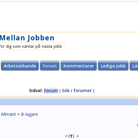
 Mellan Jobben
för dig som väntar på nästa jobb
Arbetssökande
Forum
Kommentarer
Lediga jobb
Lä
Sidval:
Forum
Sök i forumet
|
|
>
Allmänt
>
B-lagare
<
[
1
]
>