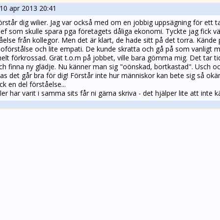
10 apr 2013 20:41
örstår dig wilier. Jag var också med om en jobbig uppsägning för ett ta
ef som skulle spara pga företagets dåliga ekonomi. Tyckte jag fick väl
åelse från kollegor. Men det är klart, de hade sitt på det torra. Känd
l oförstålse och lite empati. De kunde skratta och gå på som vanligt
elt förkrossad. Grät t.o.m på jobbet, ville bara gömma mig. Det tar t
ch finna ny glädje. Nu känner man sig "oönskad, bortkastad". Usch och
s det går bra för dig! Förstår inte hur människor kan bete sig så okä
ick en del förståelse...
er har varit i samma sits får ni gärna skriva - det hjälper lite att inte