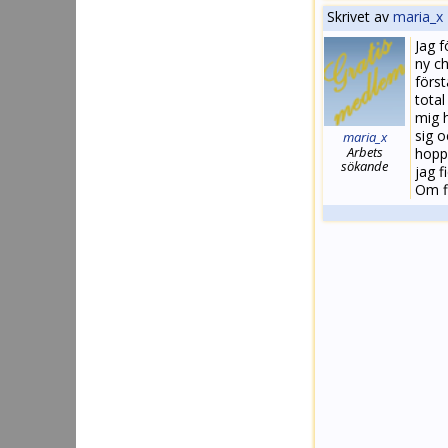
Skrivet av
maria_x
Jag f
ny ch
först
tota
mig h
sig o
maria_x
Arbets
hoppa
sökande
jag f
Om fl