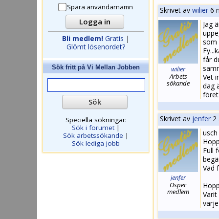
Spara användarnamn
Skrivet av
wilier
6 
Jag 
uppe
Bli medlem!
Gratis
|
som i
Glömt lösenordet?
Fy..
får d
Sök fritt på
Vi Mellan Jobben
samm
wilier
Arbets
Vet i
sökande
dag ä
föret
Skrivet av
jenfer
2 
Speciella sökningar:
Sök i forumet
|
usch 
Sök arbetssökande
|
Hoppa
Sök lediga jobb
Full 
begä
Vad f
jenfer
Ospec
Hoppa
medlem
Varit
varje