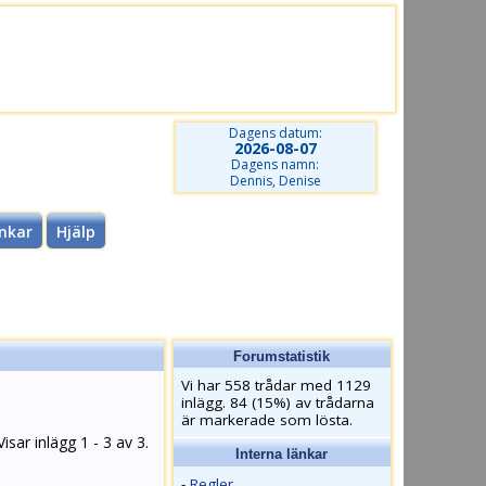
Dagens datum:
2026-08-07
Dagens namn:
Dennis, Denise
nkar
Hjälp
Forumstatistik
Vi har 558 trådar med 1129
inlägg. 84 (15%) av trådarna
är markerade som lösta.
Visar inlägg 1 - 3 av 3.
Interna länkar
-
Regler