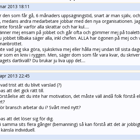
mar 2013 18:11
är den som får gå, 6 månaders uppsägningstid, snart är man själv, och
, medans andra medarbetare jobbar med den nya organisationen. Jag ä
nte förstår varför alla skrattar och har kul.....
.känner mej ensam på jobbet och går ofta och gömmer mej på toalette
u jobbet tillbaka säger alla, inkl chefen. ALLA har ögonen på mej och 
anbrottet.
nte vad jag ska göra, sjukskriva mej eller hålla mej undan till sista d
r som en kniv i ryggen. Men, säger dom som får vara kvar, du skriver
agets dartkväll? Du brukar ju liva upp det....
apr 2013 22:45
vad trist att du blivit varslad (?)
s att det gick rätt till.
förståelse att du inte har motivation, det måste väll ändå folk förstå el
rt?
ör bransch arbetar du i? Svårt med nytt?
s att det löser sig för dig.
 i samma sits flera gånger (bemanning) så kan förstå att det är jobbi
 känsla individuell.