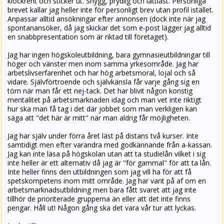
klockrent och sticker ut. Snygg, prydlig och lättläst. Personliga
brevet kallar jag heller inte för personligt brev utan profil istället.
Anpassar alltid ansökningar efter annonsen (dock inte när jag
spontanansöker, då jag skickar det som e-post lägger jag alltid
en snabbpresentation som är riktad till företaget).
Jag har ingen högskoleutbildning, bara gymnasieutbildningar till
höger och vänster men inom samma yrkesområde. Jag har
arbetslivserfarenhet och har hög arbetsmoral, lojal och så
vidare. Självförtroende och självkänsla får varje gång sig en
törn när man får ett nej-tack. Det har blivit någon konstig
mentalitet på arbetsmarknaden idag och man vet inte riktigt
hur ska man få tag i det där jobbet som man verkligen kan
säga att "det här är mitt" när man aldrig får möjligheten.
Jag har själv under förra året läst på distans två kurser. Inte
samtidigt men efter varandra med godkännande från a-kassan.
Jag kan inte läsa på högskolan utan att ta studielån vilket i sig
inte heller är ett alternativ då jag är "för gammal" för att ta lån.
Inte heller finns den utbildningen som jag vill ha för att få
spetskompetens inom mitt område. Jag har varit på af om en
arbetsmarknadsutbildning men bara fått svaret att jag inte
tillhör de prioriterade grupperna än eller att det inte finns
pengar. Håll ut! Någon gång ska det vara vår tur att lyckas.