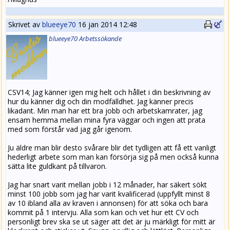
Skrivet av
blueeye70
16 jan 2014 12:48
blueeye70
Arbets
sökande
CSV14; Jag känner igen mig helt och hållet i din beskrivning av
hur du känner dig och din modfälldhet. Jag känner precis
likadant. Min man har ett bra jobb och arbetskamrater, jag
ensam hemma mellan mina fyra väggar och ingen att prata
med som förstår vad jag går igenom.
Ju äldre man blir desto svårare blir det tydligen att få ett vanligt
hederligt arbete som man kan försörja sig på men också kunna
sätta lite guldkant på tillvaron.
Jag har snart varit mellan jobb i 12 månader, har säkert sökt
minst 100 jobb som jag har varit kvalificerad (uppfyllt minst 8
av 10 ibland alla av kraven i annonsen) för att söka och bara
kommit på 1 intervju. Alla som kan och vet hur ett CV och
personligt brev ska se ut säger att det är ju märkligt för mitt är