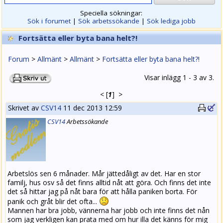
Speciella sökningar:
Sök i forumet
|
Sök arbetssökande
|
Sök lediga jobb
Fortsätta eller byta bana helt?!
Forum
>
Allmänt
>
Allmänt
>
Fortsätta eller byta bana helt?!
Visar inlägg 1 - 3 av 3.
<
[
1
]
>
Skrivet av
CSV14
11 dec 2013 12:59
CSV14
Arbets
sökande
Arbetslös sen 6 månader. Mår jättedåligt av det. Har en stor
familj, hus osv så det finns alltid nåt att göra. Och finns det inte
det så hittar jag på nåt bara för att hålla paniken borta. För
panik och gråt blir det ofta...
Mannen har bra jobb, vännerna har jobb och inte finns det nån
som jag verkligen kan prata med om hur illa det känns för mig