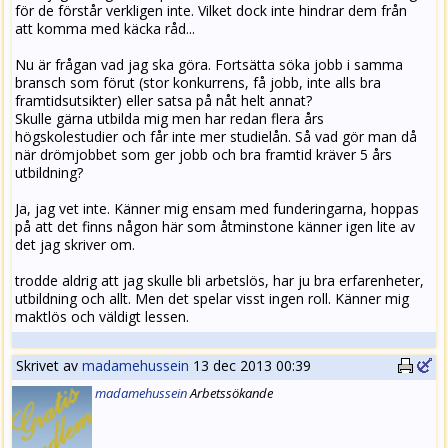
för de förstår verkligen inte. Vilket dock inte hindrar dem från
att komma med käcka råd...
Nu är frågan vad jag ska göra. Fortsätta söka jobb i samma
bransch som förut (stor konkurrens, få jobb, inte alls bra
framtidsutsikter) eller satsa på nåt helt annat?
Skulle gärna utbilda mig men har redan flera års
högskolestudier och får inte mer studielån. Så vad gör man då
när drömjobbet som ger jobb och bra framtid kräver 5 års
utbildning?
Ja, jag vet inte. Känner mig ensam med funderingarna, hoppas
på att det finns någon här som åtminstone känner igen lite av
det jag skriver om.
trodde aldrig att jag skulle bli arbetslös, har ju bra erfarenheter,
utbildning och allt. Men det spelar visst ingen roll. Känner mig
maktlös och väldigt lessen.
Skrivet av
madamehussein
13 dec 2013 00:39
madamehussein
Arbets
sökande