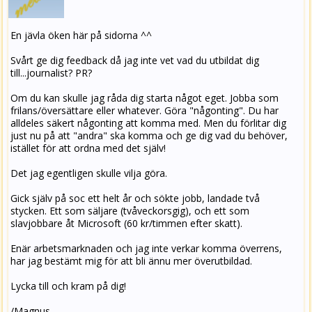
En jävla öken här på sidorna ^^
Svårt ge dig feedback då jag inte vet vad du utbildat dig
till...journalist? PR?
Om du kan skulle jag råda dig starta något eget. Jobba som
frilans/översättare eller whatever. Göra "någonting". Du har
alldeles säkert någonting att komma med. Men du förlitar dig
just nu på att "andra" ska komma och ge dig vad du behöver,
istället för att ordna med det själv!
Det jag egentligen skulle vilja göra.
Gick själv på soc ett helt år och sökte jobb, landade två
stycken. Ett som säljare (tvåveckorsgig), och ett som
slavjobbare åt Microsoft (60 kr/timmen efter skatt).
Enär arbetsmarknaden och jag inte verkar komma överrens,
har jag bestämt mig för att bli ännu mer överutbildad.
Lycka till och kram på dig!
/Magnus