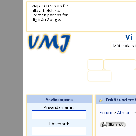
VMJ är en resurs för
alla arbetslösa.
Först ett par tips för
dig från Google:
Vi
Mötesplats 
Hem
Medlemmar
Kontakt
Enkätunders
Användarpanel
Användarnamn:
Forum
>
Allmänt
Lösenord: