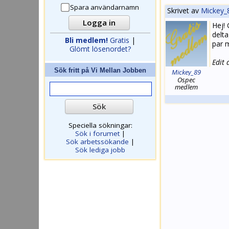
Spara användarnamn
Skrivet av
Mickey_
Hej! 
delta
Bli medlem!
Gratis
|
par 
Glömt lösenordet?
Edit
Sök fritt på
Vi Mellan Jobben
Mickey_89
Ospec
medlem
Speciella sökningar:
Sök i forumet
|
Sök arbetssökande
|
Sök lediga jobb