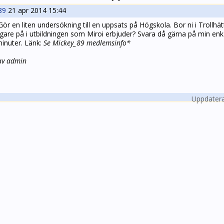
89
21 apr 2014 15:44
Gör en liten undersökning till en uppsats på Högskola. Bor ni i Trollhä
gare på i utbildningen som Miroi erbjuder? Svara då gärna på min enk
minuter. Länk:
Se Mickey_89 medlemsinfo*
 av admin
Uppdatera