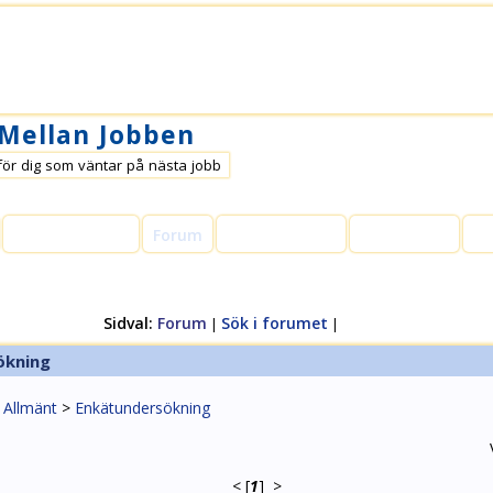
 Mellan Jobben
för dig som väntar på nästa jobb
Arbetssökande
Forum
Kommentarer
Lediga jobb
Lä
Sidval:
Forum
Sök i forumet
|
|
ökning
>
Allmänt
>
Enkätundersökning
<
[
1
]
>