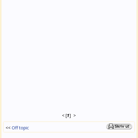
<
[
1
]
>
<<
Off topic