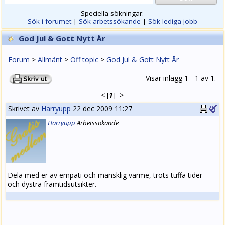
Speciella sökningar:
Sök i forumet
|
Sök arbetssökande
|
Sök lediga jobb
God Jul & Gott Nytt År
Forum
>
Allmänt
>
Off topic
>
God Jul & Gott Nytt År
Visar inlägg 1 - 1 av 1.
<
[
1
]
>
Skrivet av
Harryupp
22 dec 2009 11:27
Harryupp
Arbets
sökande
Dela med er av empati och mänsklig värme, trots tuffa tider
och dystra framtidsutsikter.